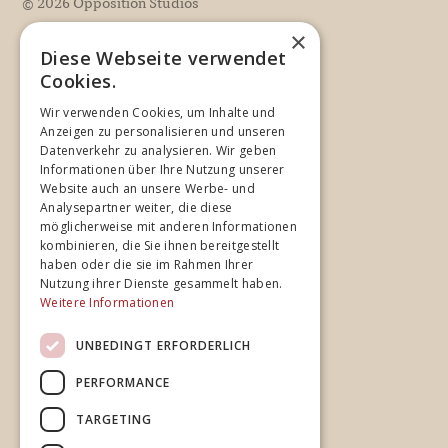
©
2026
Opposition Studios
×
Diese Webseite verwendet
Unternehmen
Cookies.
Wir verwenden Cookies, um Inhalte und
Home
Anzeigen zu personalisieren und unseren
Studios
Datenverkehr zu analysieren. Wir geben
Informationen über Ihre Nutzung unserer
Spezialisierung
Website auch an unsere Werbe- und
Team
Analysepartner weiter, die diese
möglicherweise mit anderen Informationen
Cases
kombinieren, die Sie ihnen bereitgestellt
News
haben oder die sie im Rahmen Ihrer
Nutzung ihrer Dienste gesammelt haben.
Weitere Informationen
Rechtliches
UNBEDINGT ERFORDERLICH
Impressum
PERFORMANCE
Datenschutz
TARGETING