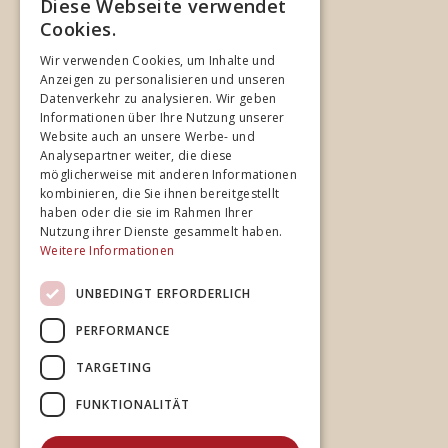
Diese Webseite verwendet
©
2026
Opposition Studios
Cookies.
Wir verwenden Cookies, um Inhalte und
Unternehmen
Anzeigen zu personalisieren und unseren
Datenverkehr zu analysieren. Wir geben
Home
Informationen über Ihre Nutzung unserer
Website auch an unsere Werbe- und
Studios
Analysepartner weiter, die diese
Spezialisierung
möglicherweise mit anderen Informationen
kombinieren, die Sie ihnen bereitgestellt
Team
haben oder die sie im Rahmen Ihrer
Cases
Nutzung ihrer Dienste gesammelt haben.
Weitere Informationen
News
UNBEDINGT ERFORDERLICH
PERFORMANCE
Rechtliches
TARGETING
Impressum
Datenschutz
FUNKTIONALITÄT