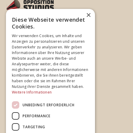
×
Diese Webseite verwendet
©
2026
Opposition Studios
Cookies.
Wir verwenden Cookies, um Inhalte und
Unternehmen
Anzeigen zu personalisieren und unseren
Datenverkehr zu analysieren. Wir geben
Home
Informationen über Ihre Nutzung unserer
Website auch an unsere Werbe- und
Studios
Analysepartner weiter, die diese
Spezialisierung
möglicherweise mit anderen Informationen
kombinieren, die Sie ihnen bereitgestellt
Team
haben oder die sie im Rahmen Ihrer
Cases
Nutzung ihrer Dienste gesammelt haben.
Weitere Informationen
News
UNBEDINGT ERFORDERLICH
PERFORMANCE
Rechtliches
TARGETING
Impressum